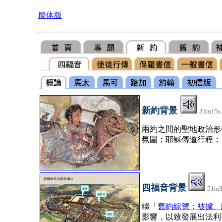
簡体版
新約背景
33m15s
兩約之間的聖地政治形
氛圍；耶穌傳道行程；
四福音背景
51m
繼「
舊約綜覽：被擄、
影響，以致發展出法利