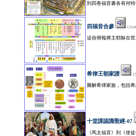
到四卷福音書各有何特
四福音合參
12m
這份簡報將主耶穌在世
希律王朝家譜
1
圖解希律家族，包括希
十堂課認識聖經-07
《馬太福音》到《使徒