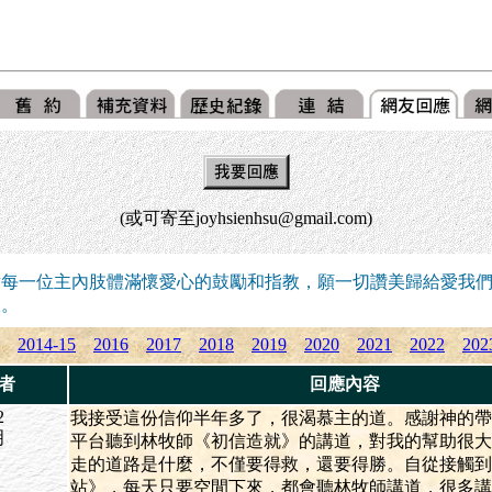
(或可寄至joyhsienhsu@gmail.com)
謝每一位主內肢體滿懷愛心的鼓勵和指教，願一切讚美歸給愛我
版。
2014-15
2016
2017
2018
2019
2020
2021
2022
202
者
回應內容
2
我接受這份信仰半年多了，很渴慕主的道。感謝神的帶
明
平台聽到林牧師《初信造就》的講道，對我的幫助很大
走的道路是什麼，不僅要得救，還要得勝。自從接觸到
站》，每天只要空閒下來，都會聽林牧師講道，很多講