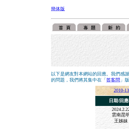
簡体版
以下是網友對本網站的回應。我們感
的問題，我們將其集中在
「
答客問
」
2010-13
日期/回應
2024.2.2
雲南昆
王姊妹