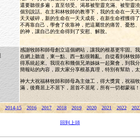
還要聽很多遍，直至領受。渴慕被聖靈充滿、被聖靈澆
個別說話。在主和林牧師的教導下，我的生命在一天天
天天破碎，新的生命在一天天成長，在新生命裡獲得了
不再靠自己，學會了依靠神，把這屬世的痛苦、憂愁、
的神，讓自己的生命得到了安慰、解脫。
感謝牧師和師母創立這個網站，讓我的根基更牢固。我
遷
在網上聽道，東一點、西一點很雜亂。自從看到林牧師
得系統起來。我現在和幾個兄弟姊妹一起聚會，到我分
簡報站的內容，跟大家分享根基真理，特別有幫助，太
神大大祝福林牧師和師母為主做工，得大獎賞，祝福牧
滿，後裔居上不居下，居首不居尾，所有一切都蒙福！
2014-15
2016
2017
2018
2019
2020
2021
2022
202
回到上頭