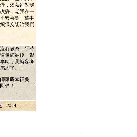
灌，渴慕神對我
改變，老我在一
平安喜樂。萬事
煩惱交託給我們
沒有教會，平時
這個網站後，覺
享時，我就參考
感恩了。
師家庭幸福美
阿們！
3
2024