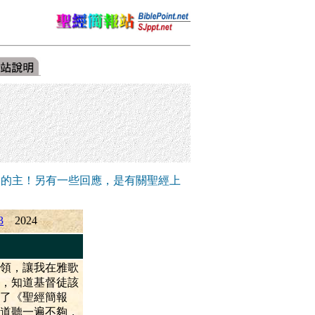
們的主！另有一些回應，是有關聖經上
3
2024
領，讓我在雅歌
，知道基督徒該
了《聖經簡報
道聽一遍不夠，