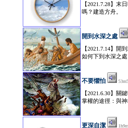
【2021.7.2
嗎？建造方舟。
開到水深之處
【2021.7.1
如何下到水深之處
不要懼怕
53m
【2021.6.3
掌權的途徑：與神
更深自潔
1h9