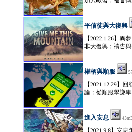
加入歐盟；福音傳
平信徒與大復興
【2022.1.2
非大復興；禱告與
權柄與順服
5
【2021.12.
論；從順服學謙卑
進入安息
43m
【2021.9.8