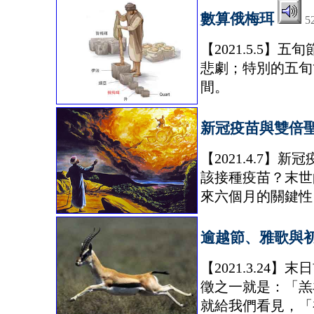
數算俄梅珥
5
【2021.5.5
悲劇；特別的五旬
間。
新冠疫苗與雙倍
【2021.4.7
該接種疫苗？末世
來六個月的關鍵性
逾越節、雅歌與
【2021.3.2
徵之一就是：「羔
就給我們看見，「