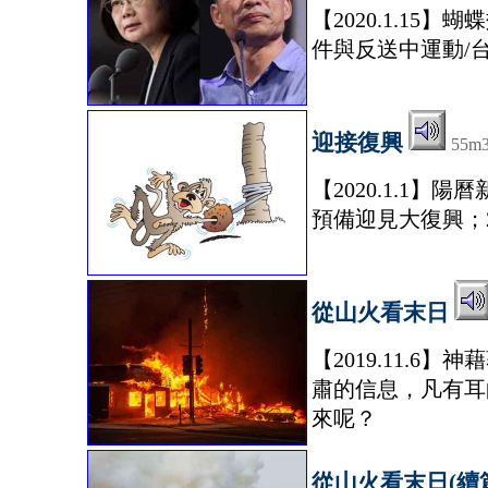
【2020.1.1
件與反送中運動/
迎接復興
55m
【2020.1.1
預備迎見大復興；2
從山火看末日
【2019.11.6
肅的信息，凡有耳
來呢？
從山火看末日(續