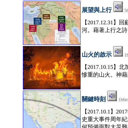
展望與上行
5
【2017.12.3
河。藉著上行之詩
山火的啟示
1
【2017.10.15
慘重的山火。神藉
關鍵時刻
1h6
【2017.10.1
史重大事件周年紀
何預備面對大災難