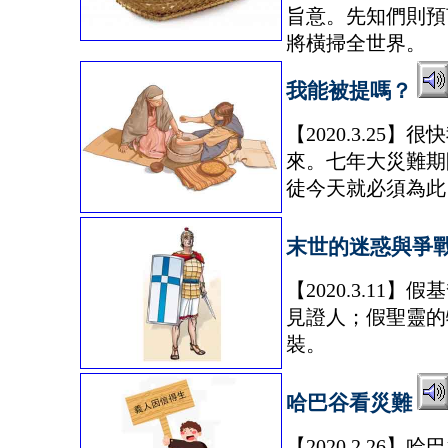
旨意。先知們則預
將橫掃全世界。
我能被提嗎？
【2020.3.2
來。七年大災難期
徒今天就必須為此
末世的迷惑與爭
【2020.3.1
見證人；假聖靈的
裝。
哈巴谷看災難
【2020.2.2