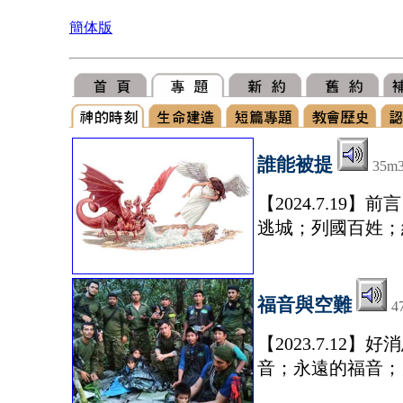
簡体版
誰能被提
35m
【2024.7.1
逃城；列國百姓；
福音與空難
4
【2023.7.1
音；永遠的福音；