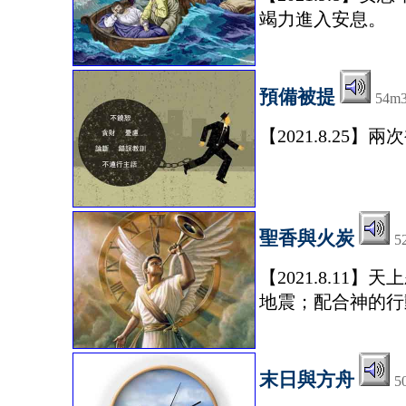
竭力進入安息。
預備被提
54m
【2021.8.2
聖香與火炭
5
【2021.8.1
地震；配合神的行
末日與方舟
5