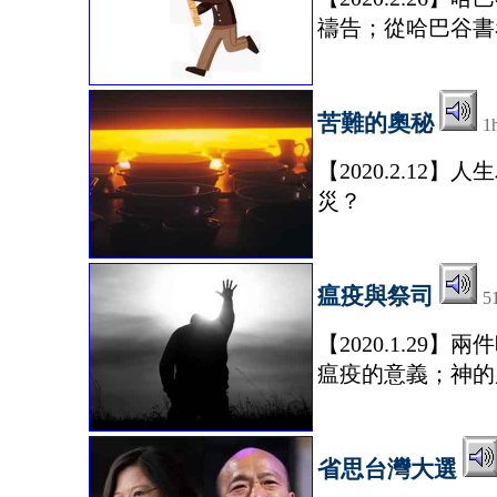
禱告；從哈巴谷書
苦難的奧秘
1
【2020.2.1
災？
瘟疫與祭司
5
【2020.1.2
瘟疫的意義；神的
省思台灣大選