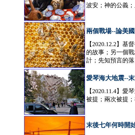
波安；神的公義；
兩個戰場--論美
【2020.12.
的故事；另一個戰
計；先知預言的落
愛琴海大地震--
【2020.11.
被提；兩次被提；
末後七年何時開