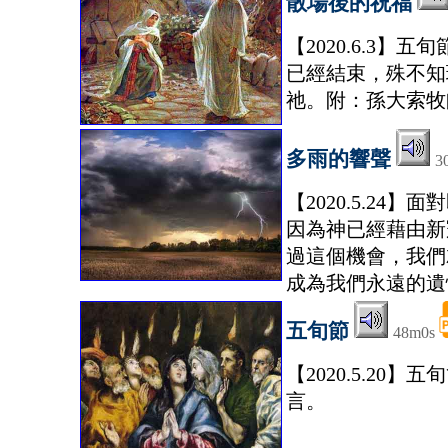
散場後的祝福
【2020.6.3
已經結束，殊不知
祂。附：孫大索牧
多雨的響聲
3
【2020.5.2
因為神已經藉由新
過這個機會，我們
成為我們永遠的遺
五旬節
48m0s
【2020.5.2
言。