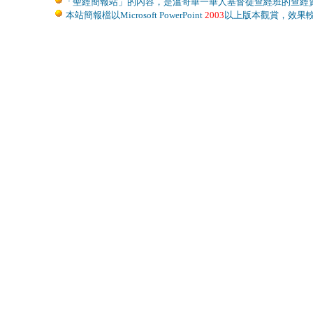
「聖經簡報站」的內容，是溫哥華一華人基督徒查經班的查經
本站簡報檔以Microsoft PowerPoint
2003
以上版本觀賞，效果