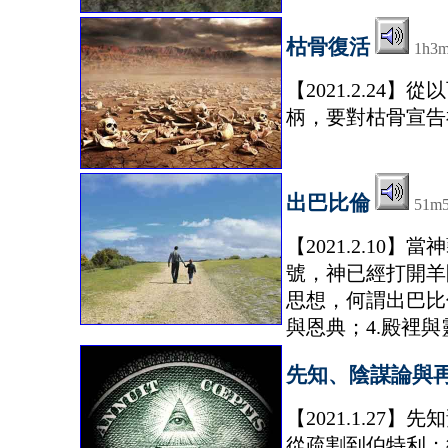
枯骨復活
1h3
【2021.2.24
柄，要對枯骨宣告
出巴比倫
51m
【2021.2.1
號，神已經打開羊
思想，何謂出巴比倫
與恩典；4.殿裡與
先知、陰謀論與
【2021.1.2
從疏割到伯特利；