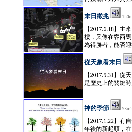
末日徵兆
1h0
【2017.6.1
樓，又像在客西馬
為得勝者，能否迎
從天象看末日
【2017.5.31
是歷史上的關鍵時
神的季節
53m
【2017.1.2
年後的新起頭，在