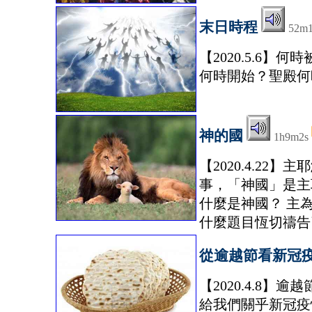
末日時程
52m
【2020.5.6
何時開始？聖殿何
神的國
1h9m2s
【2020.4.2
事，「神國」是主
什麼是神國？ 主
什麼題目恆切禱告
從逾越節看新冠
【2020.4.8
給我們關乎新冠疫