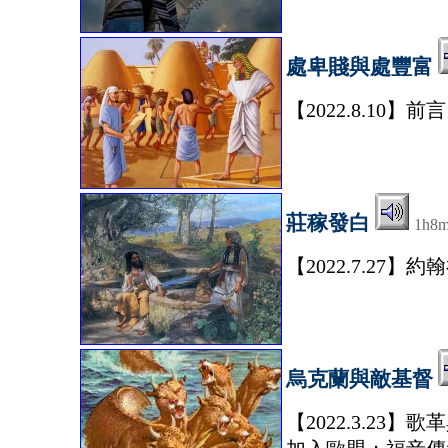
處卑賤與處豐富
【2022.8.1
莊稼發白
1h8
【2022.7.2
烏克蘭與敵基督
【2022.3.2