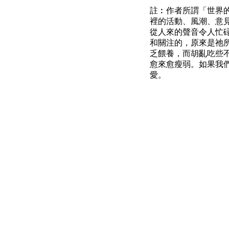
註︰作者所謂「世界
裡的活動、風潮、意
從人來的聲音令人忙
和關注的，原來是祂
乏餵養，而胡亂吃些
愈來愈瘦弱。如果我
愛。