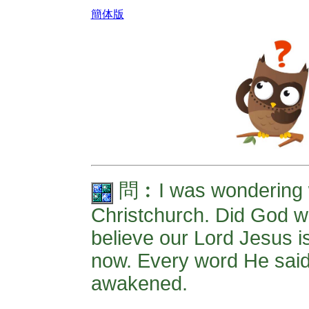
簡体版
問︰I was wondering w
Christchurch. Did God wa
believe our Lord Jesus i
now. Every word He said w
awakened.