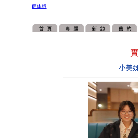
簡体版
小美姊妹