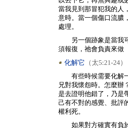
以丟下它，再無興趣或
當我見到那冒犯我的人
意時。當一個傷口流膿
處理。
另一個跡象是當我
須報復，祂會負責來做（羅
化解它
（太5:21-24）
有些時候需要化解
兄對我懷怨時。怎麼辦
是去證明他錯了，乃是
己有不對的感覺、批評
權利死。
如果對方確實有負