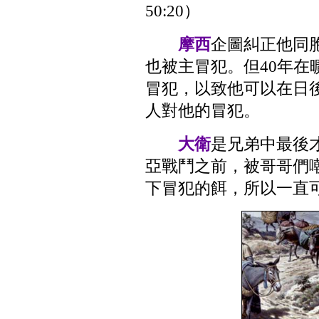
50:20）
摩西
企圖糾正他同
也被主冒犯。但40年在
冒犯，以致他可以在日
人對他的冒犯。
大衛
是兄弟中最後
亞戰鬥之前，被哥哥們
下冒犯的餌，所以一直