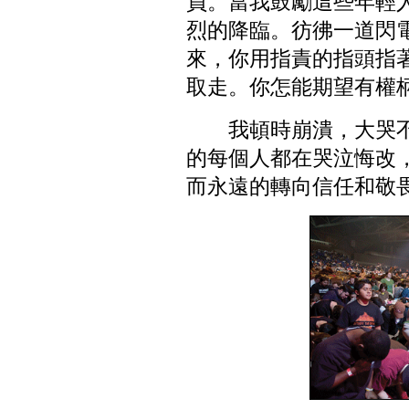
員。當我鼓勵這些年輕
烈的降臨。彷彿一道閃電
來，你用指責的指頭指
取走。你怎能期望有權
我頓時崩潰，大哭
的每個人都在哭泣悔改
而永遠的轉向信任和敬