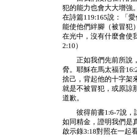
犯的能力也會大大增強
在詩篇119:165說：
能使他們絆腳（被冒犯
在光中，沒有什麼會使
2:10）
正如我們先前所說
脅。耶穌在馬太福音16
捨己，背起他的十字架
就是不被冒犯，或原諒
道歉。
彼得前書1:6-7
如同精金，證明我們是
啟示錄3:18對照在一