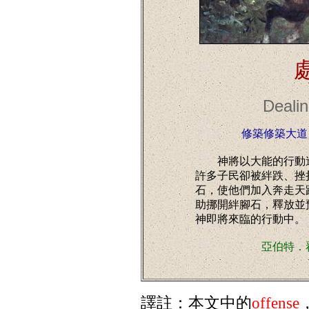
Dealin
修築修築大道，
神將以大能的行動造
許多子民卻被絆跌、挫
石，使他們加入奔走天
助挪開絆腳石，釋放並
神即將來臨的行動中。
亞伯特．翟爾
譯註：本文中的
offense